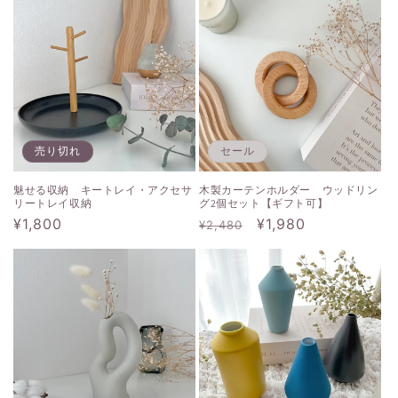
価
ル
格
格
価
格
売り切れ
セール
魅せる収納 キートレイ・アクセサ
木製カーテンホルダー ウッドリン
リートレイ収納
グ2個セット【ギフト可】
通
¥1,800
通
セ
¥1,980
¥2,480
常
常
ー
価
価
ル
格
格
価
格