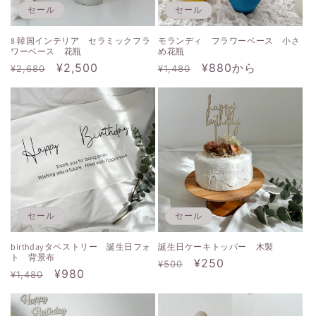
セール
セール
8 韓国インテリア セラミックフラ
モランディ フラワーベース 小さ
ワーベース 花瓶
め花瓶
通
セ
¥2,500
通
セ
¥880から
¥2,680
¥1,480
常
ー
常
ー
価
ル
価
ル
格
価
格
価
格
格
セール
セール
birthdayタペストリー 誕生日フォ
誕生日ケーキトッパー 木製
ト 背景布
通
セ
¥250
¥500
通
セ
¥980
¥1,480
常
ー
常
ー
価
ル
価
ル
格
価