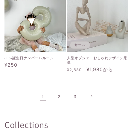
格
価
格
格
セール
80㎝誕生日ナンバーバルーン
人型オブジェ おしゃれデザイン彫
像
通
¥250
通
セ
¥1,980から
¥2,880
常
常
ー
価
価
ル
格
格
価
格
1
2
3
Collections