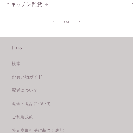
＊キッチン雑貨
の
1
/
4
links
検索
お買い物ガイド
配送について
返金・返品について
ご利用規約
特定商取引法に基づく表記