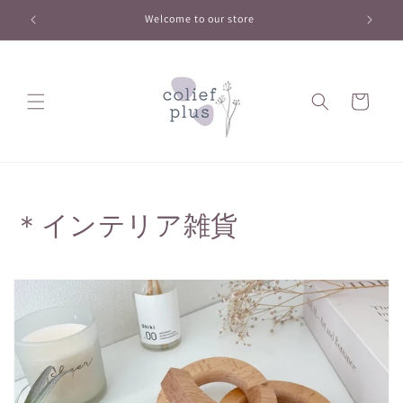
コンテ
ンツに
最新情報はInstagramをチェック→
進む
カ
ー
ト
コ
＊インテリア雑貨
レ
ク
シ
ョ
ン