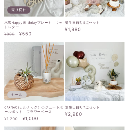
売り切れ
木製Happy Birthdayプレート ウッ
誕生日飾り5点セット
ドレター
通
¥1,980
通
セ
¥550
¥800
常
常
ー
価
価
ル
格
格
価
格
セール
CARNAC (カルナック）◇ジュートボ
誕生日飾り7点セット
ールポット フラワーベース
通
¥2,980
通
セ
¥1,000
¥1,200
常
常
ー
価