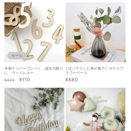
常
常
価
価
格
格
セール
3 ぽってりした形が魅力！ガラスフ
木製ナンバープレート 誕生日飾り
ラワーベース
に ウッドレター
通
¥880
通
セ
¥110
¥420
常
常
ー
価
価
ル
格
格
価
格