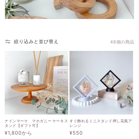
:
絞り込みと並び替え
48個の商品
ナインマーケ マホガニー ケーキス
すぐ飾れるミニスタンド押し花風ア
タンド【ギフト可】
レンジ
通
¥1,800から
通
¥550